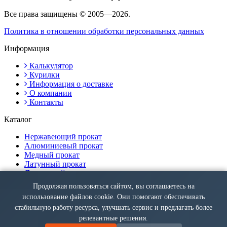
Все права защищены © 2005—2026.
Политика в отношении обработки персональных данных
Информация
Калькулятор
Курилки
Информация о доставке
О компании
Контакты
Каталог
Нержавеющий прокат
Алюминиевый прокат
Медный прокат
Латунный прокат
Дюралевый прокат
Продолжая пользоваться сайтом, вы соглашаетесь на
Контакты
использование файлов cookie. Они помогают обеспечивать
Ярославль, Большая Октябрьская ул., 39
стабильную работу ресурса, улучшать сервис и предлагать более
+7 (495) 287-45-31
релевантные решения.
info@atissteel.ru