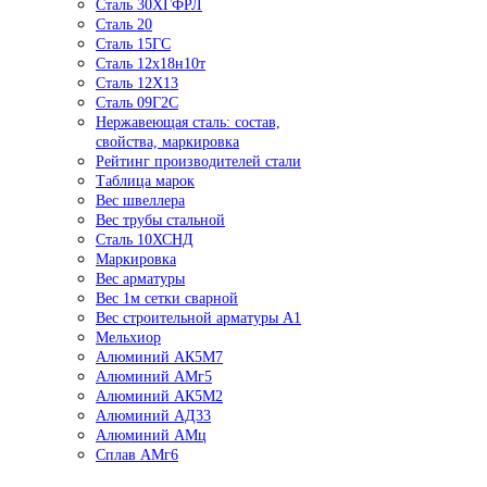
Сталь 30ХГФРЛ
Сталь 20
Сталь 15ГС
Сталь 12х18н10т
Сталь 12Х13
Сталь 09Г2С
Нержавеющая сталь: состав,
свойства, маркировка
Рейтинг производителей стали
Таблица марок
Вес швеллера
Вес трубы стальной
Сталь 10ХСНД
Маркировка
Вес арматуры
Вес 1м сетки сварной
Вес строительной арматуры А1
Мельхиор
Алюминий АК5М7
Алюминий АМг5
Алюминий АК5М2
Алюминий АД33
Алюминий АМц
Сплав АМг6