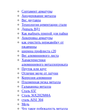
Сортамент арматуры
Анодирование металла
Вес двутавра
Технология цементации стали
Дюраль ВД1
Как выбрать припой для пайки
Анкеровка арматуры
как очистить нержавейку от
ржавчины
ширина профлиста с20
Вес алюминиевого листа
Характеристики
алюминиевого металлопроката
Пруток или круг
Отличие меди от латуни
Коррозия алюминия
Плазменная резка металла
Гальваника металла
Сталь 65Г
Сталь 36Х2Н2МФА
сталь AISI 304
Медь
Что такое побежалость металла