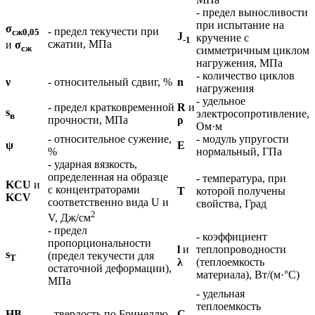
- предел выносливости
при испытание на
σ
- предел текучести при
сж0,05
J
кручение с
-1
сжатии, МПа
и
σ
сж
симметричным циклом
нагружения, МПа
- количество циклов
ν
- относительный сдвиг, %
n
нагружения
- удельное
- предел кратковременной
R
и
s
электросопротивление,
в
прочности, МПа
ρ
Ом·м
- относительное сужение,
- модуль упругости
ψ
E
%
нормальный, ГПа
- ударная вязкость,
определенная на образце
- температура, при
KCU
и
с концентраторами
T
которой получены
KCV
соответственно вида U и
свойства, Град
2
V, Дж/см
- предел
- коэффициент
пропорциональности
l
и
теплопроводности
s
(предел текучести для
T
λ
(теплоемкость
остаточной деформации),
материала), Вт/(м·°С)
МПа
- удельная
теплоемкость
HB
- твердость по Бринеллю
C