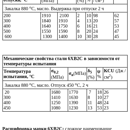
(МПа)
(%)
/ см
)
o
Закалка 880
C, масло. Выдержка при отпуске 2 ч
200
1910
2100
2
10
98
62
300
1840
1910
4
13
20
57
400
1640
1750
6
16
21
53
500
1550
1590
8
20
24
47
600
1300
1400
10
30
28
45
Механические свойства стали
6ХВ2С
в зависимости от
температуры испытания
σ
δ
KCU
(Дж /
Температура
ψ
0,2
5
σ
(МПа)
в
2
испытания, °С
%
(МПа)
(%)
см
)
o
o
Закалка 880
C, масло. Отпуск 450
C, 2 ч
20
1680
1770
7
18
26
300
1410
1630
8
10
27
400
1250
1390
11
48
24
450
1080
1230
13
53
23
Расшифровка марки
6ХВ2С
:
сложное наименование