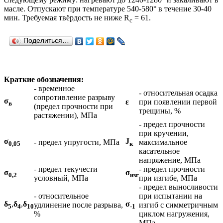
масле. Отпускают при температуре 540-580° в течение 30-40
мин. Требуемая твёрдость не ниже R
= 61.
c
Поделиться…
Краткие обозначения:
- временное
- относительная осадка
сопротивление разрыву
σ
ε
при появлении первой
в
(предел прочности при
трещины, %
растяжении), МПа
- предел прочности
при кручении,
σ
J
- предел упругости, МПа
максимальное
0,05
к
касательное
напряжение, МПа
- предел текучести
- предел прочности
σ
σ
0,2
изг
условный, МПа
при изгибе, МПа
- предел выносливости
- относительное
при испытании на
δ
,
δ
,
δ
σ
удлинение после разрыва,
изгиб с симметричным
5
4
10
-1
%
циклом нагружения,
МПа