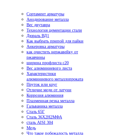
Сортамент арматуры
Анодирование металла
Вес двутавра
Технология цементации стали
Дюраль ВД1
Как выбрать припой для пайки
Анкеровка арматуры
как очистить нержавейку от
ржавчины
ширина профлиста с20
Вес алюминиевого листа
Характеристики
алюминиевого металлопроката
Пруток или круг
Отличие меди от латуни
Коррозия алюминия
Плазменная резка металла
Гальваника металла
Сталь 65Г
Сталь 36Х2Н2МФА
сталь AISI 304
Медь
Что такое побежалость металла