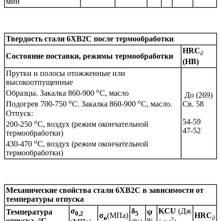
мин
Твердость стали
6ХВ2С
после термообработки
HRC
∂
Состояние поставки, режимы термообработки
(НВ)
Прутки и полосы отожженные или
высокоотпущенные
o
Образцы. Закалка 860-900
C, масло
До (269)
o
o
Св. 58
Подогрев 700-750
C. Закалка 860-900
C, масло.
Отпуск:
54-59
o
200-250
C, воздух (режим окончательной
47-52
термообработки)
o
430-470
C, воздух (режим окончательной
термообработки)
Механические свойства стали
6ХВ2С
в зависимости от
температуры отпуска
σ
δ
KCU
(Дж
Температура
ψ
0,2
5
σ
(МПа)
HRC
в
∂
2
отпуска, °С
%