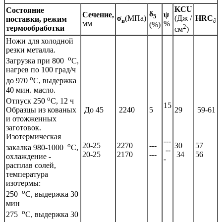
KCU
Состояние
δ
Сечение,
ψ
5
σ
(МПа)
(Дж /
HRC
поставки, режим
в
∂
мм
%
(%)
2
термообработки
см
)
Ножи для холодной
резки металла.
o
Загрузка при 800
C,
нагрев по 100 град/ч
o
до 970
C, выдержка
40 мин. масло.
o
Отпуск 250
C, 12 ч
15
Образцы из кованых
До 45
2240
5
29
59-61
и отожженных
заготовок.
Изотермическая
---
o
20-25
2270
---
30
57
закалка 980-1000
C,
--
20-25
2170
---
34
56
охлаждение -
-
расплав солей,
температура
изотермы:
o
250
C, выдержка 30
мин
o
275
C, выдержка 30