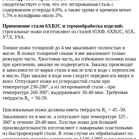
свидетельствует о том, что это легированная сталь с
содержанием углерода 0,6%, а также хрома и кремния менее
1,5% и вольфрама около 2%.
Применение стали
6ХВ2С
и термообработка изделий:
строгальные ножи изготовляют из сталей 85ХФ, 6ХВ2С, 65Х,
У7Л, У9А.
Тонкие ножи толщиной до 4 мм закаливают полностью в
масле. В ножах толщиной свыше 4 мм закаливают только
режущую часть. Хвостовая часть, во избежание поломки ножа
при креплении, закалке не подвергается. Закалку производят
в зависимости от марки стали в масле или в воде с переносом
в масло. При закалке в воде нож следует передвигать вверх и
вниз. Отпускают ножи из углеродистой стали при
температуре 230-280°, а из легированной стали - при
температуре 260-300°; выдерживают 30-40 мин. Требуемая
твёрдость R
= 56-59.
c
Циклевальные ножи должны иметь твёрдость R
= 45 -50.
c
Закаливают их в масле, а отпускают при температуре 325 -
360° в течение 20-40 мин. Толстые ножи для большей
производительности изготовляют с наварными пластинками
из быстрорежущей стали. В этом случае их обрабатывают по
следующему режиму: нагревают до 1240-1280° и закаливают в