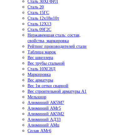
Сталь 30ХГФРЛ
Сталь 20
Сталь 15ГС
Сталь 12х18н10т
Сталь 12Х13
Сталь 09Г2С
Нержавеющая сталь: состав,
свойства, маркировка
Рейтинг производителей стали
Таблица марок
Вес швеллера
Вес трубы стальной
Сталь 10ХСНД
Маркировка
Вес арматуры
Вес 1м сетки сварной
Вес строительной арматуры А1
Мельхиор
Алюминий АК5М7
Алюминий АМг5
Алюминий АК5М2
Алюминий АД33
Алюминий АМц
Сплав АМг6