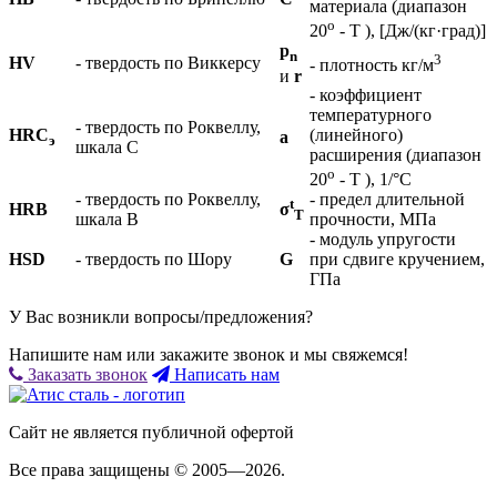
материала (диапазон
o
20
- T ), [Дж/(кг·град)]
p
n
3
HV
- твердость по Виккерсу
- плотность кг/м
и
r
- коэффициент
температурного
- твердость по Роквеллу,
HRC
(линейного)
а
э
шкала С
расширения (диапазон
o
20
- T ), 1/°С
- твердость по Роквеллу,
- предел длительной
t
σ
HRB
Т
шкала В
прочности, МПа
- модуль упругости
HSD
- твердость по Шору
G
при сдвиге кручением,
ГПа
У Вас возникли вопросы/предложения?
Напишите нам или закажите звонок и мы свяжемся!
Заказать звонок
Написать нам
Сайт не является публичной офертой
Все права защищены © 2005—2026.