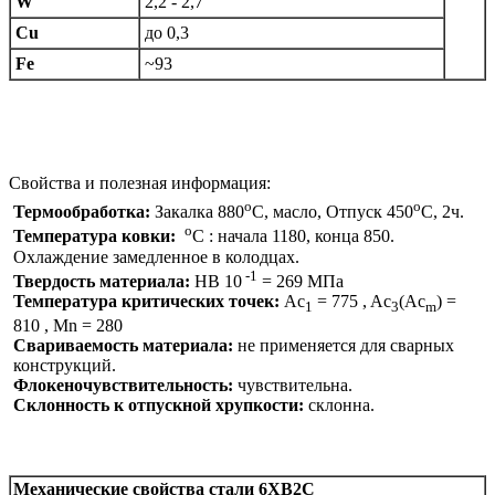
W
2,2 - 2,7
Cu
до 0,3
Fe
~93
Свойства и полезная информация:
o
o
Термообработка:
Закалка 880
C, масло, Отпуск 450
C, 2ч.
o
Температура ковки:
C : начала 1180, конца 850.
Охлаждение замедленное в колодцах.
-1
Твердость материала:
HB 10
= 269 МПа
Температура критических точек:
Ac
= 775 , Ac
(Ac
) =
1
3
m
810 , Mn = 280
Свариваемость материала:
не применяется для сварных
конструкций.
Флокеночувствительность:
чувствительна.
Склонность к отпускной хрупкости:
склонна.
Механические свойства стали
6ХВ2С