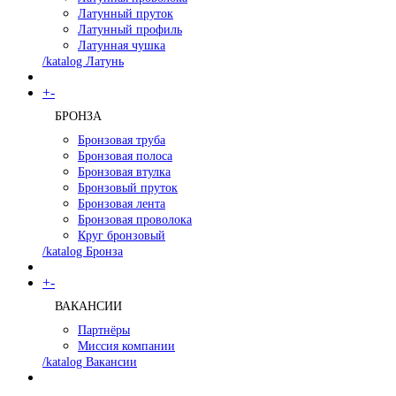
Латунный пруток
Латунный профиль
Латунная чушка
/katalog Латунь
+
-
БРОНЗА
Бронзовая труба
Бронзовая полоса
Бронзовая втулка
Бронзовый пруток
Бронзовая лента
Бронзовая проволока
Круг бронзовый
/katalog Бронза
+
-
ВАКАНСИИ
Партнёры
Миссия компании
/katalog Вакансии