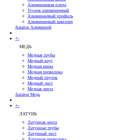
Алюминиевая плита
Уголок алюминиевый
Алюминиевый профиль
Алюминиевый швеллер
/katalog Алюминий
+
-
МЕДЬ
Медные трубы
Медный круг
Медная шина
Медная проволока
Медный пруток
Медный лист
Медная лента
/katalog Медь
+
-
ЛАТУНЬ
Латунная лента
Латунные трубы
Латунный лист
Латунная проволока