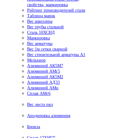
свойства, маркировка
Рейтинг производителей стали
Таблица марок
Вес швеллера
Вес трубы стальной
Сталь 10ХСНД
Маркировка
Вес арматуры
Вес 1м сетки сварной
Вес строительной арматуры А1
Мельхиор
Алюминий АК5М7
Алюминий АМг5
Алюминий АК5М2
Алюминий АД33
Алюминий АМц
Сплав АМг6
Вес листа пвл
Анодировка алюминия
Бронза
Сплав 17ХНГТ