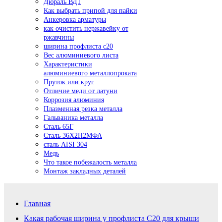
Дюраль ВД1
Как выбрать припой для пайки
Анкеровка арматуры
как очистить нержавейку от
ржавчины
ширина профлиста с20
Вес алюминиевого листа
Характеристики
алюминиевого металлопроката
Пруток или круг
Отличие меди от латуни
Коррозия алюминия
Плазменная резка металла
Гальваника металла
Сталь 65Г
Сталь 36Х2Н2МФА
сталь AISI 304
Медь
Что такое побежалость металла
Монтаж закладных деталей
Главная
Какая рабочая ширина у профлиста С20 для крыши