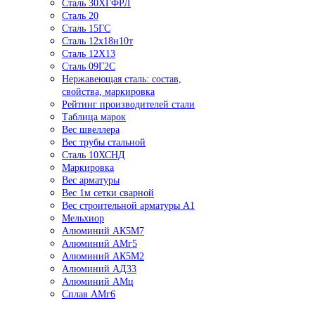
Сталь 30ХГФРЛ
Сталь 20
Сталь 15ГС
Сталь 12х18н10т
Сталь 12Х13
Сталь 09Г2С
Нержавеющая сталь: состав,
свойства, маркировка
Рейтинг производителей стали
Таблица марок
Вес швеллера
Вес трубы стальной
Сталь 10ХСНД
Маркировка
Вес арматуры
Вес 1м сетки сварной
Вес строительной арматуры А1
Мельхиор
Алюминий АК5М7
Алюминий АМг5
Алюминий АК5М2
Алюминий АД33
Алюминий АМц
Сплав АМг6