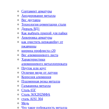
Сортамент арматуры
Анодирование металла
Вес двутавра
Технология цементации стали
Дюраль ВД1
Как выбрать припой для пайки
Анкеровка арматуры
как очистить нержавейку от
ржавчины
ширина профлиста с20
Вес алюминиевого листа
Характеристики
алюминиевого металлопроката
Пруток или круг
Отличие меди от латуни
Коррозия алюминия
Плазменная резка металла
Гальваника металла
Сталь 65Г
Сталь 36Х2Н2МФА
сталь AISI 304
Медь
Что такое побежалость металла