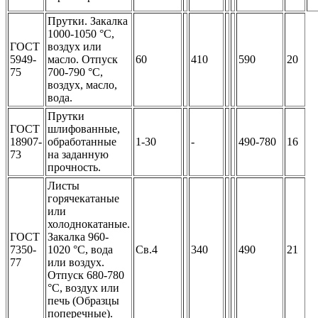
Прутки. Закалка
1000-1050 °С,
ГОСТ
воздух или
5949-
масло. Отпуск
60
410
590
20
75
700-790 °С,
воздух, масло,
вода.
Прутки
ГОСТ
шлифованные,
18907-
обработанные
1-30
-
490-780
16
73
на заданную
прочность.
Листы
горячекатаные
или
холоднокатаные.
ГОСТ
Закалка 960-
7350-
1020 °С, вода
Св.4
340
490
21
77
или воздух.
Отпуск 680-780
°С, воздух или
печь (Образцы
поперечные).