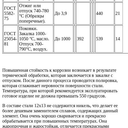
Отжиг или
ГОСТ
отпуск 740-780
5582-
До 3,9
440
21
°С (Образцы
75
поперечные).
Поковки.
ГОСТ
Закалка 1000-
25054-
1050 °С, масло.
До 1000
392
539
14
81
Отпуск 700-
790°С, воздух.
Повышенная стойкость к коррозии возникает в результате
термической обработки, которая заключается в закалке с
отпуском. После данного процесса проводится полировка,
которая сглаживает неровности поверхности стали.
Температура, при которой рекомендуется эксплуатировать
готовое изделие не должна превышать 550 градусов.
В составе стали 12х13 не содержится никель, что делает ее
более дешевым заменителем сплавов, содержащих данный
элемент. Она очень хорошо сваривается и прекрасно
обрабатывается при повышенных температурах. Она
жаропрочная и жаростойкая, отличается прекрасными